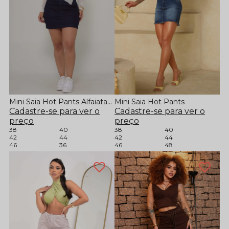
Mini Saia Hot Pants Alfaiataria
Mini Saia Hot Pants
Cadastre-se para ver o
Cadastre-se para ver o
preço
preço
38
40
38
40
42
44
42
44
46
36
46
48