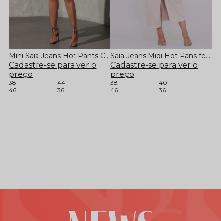
Mini Saia Jeans Hot Pants Com Aplicação
Saia Jeans Midi Hot Pans feminina Sol Jeans
Cadastre-se para ver o
Cadastre-se para ver o
preço
preço
38
44
38
40
46
36
46
36