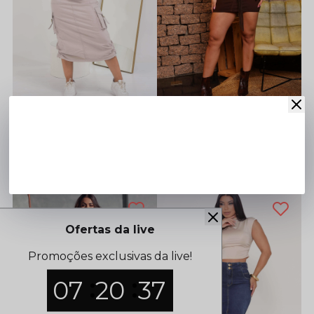
Saia Midi Bege Longa
Mini Saia Em Sarja Country Com Cinto
Cadastre-se para ver o
Cadastre-se para ver o
preço
preço
38
40
40
42
42
44
46
36
46
36
Ofertas da live
Promoções exclusivas da live!
07
20
37