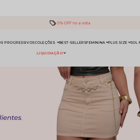
5% OFF no a vista
S PROGRESSIVOS
COLEÇÕES
BEST-SELLERS
FEMININA
PLUS SIZE
SOL
LIQUIDAÇÃO
MIDI