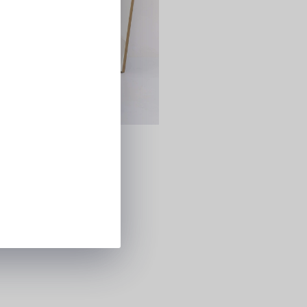
 Bege Longa
-se para ver o preço
6
44
42
8