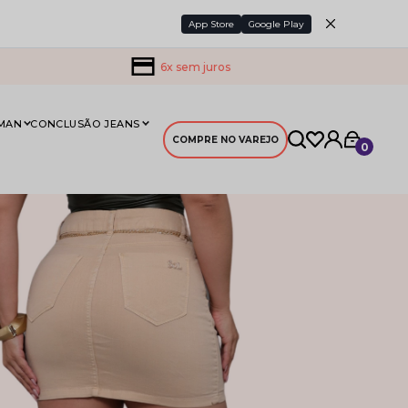
App Store
Google Play
6x sem juros
 MAN
CONCLUSÃO JEANS
COMPRE NO VAREJO
0