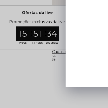
Ofertas da live
Promoções exclusivas da live!
15
51
34
Horas
Minutos
Segundos
Saia Midi Jeans Hot Pants
Cadastre-se para ver o preço
36
46
44
40
38