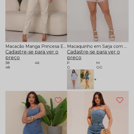
Macacão Manga Princesa Em Linho
Macaquinho em Sarja com Bolsos Funcionais Bege
Cadastre-se para ver o
Cadastre-se para ver o
preço
preço
38
46
P
M
48
G
GG
+