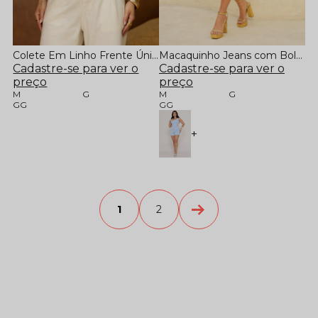
Colete Em Linho Frente Única
Macaquinho Jeans com Bolsos Funcionais
Cadastre-se para ver o
Cadastre-se para ver o
preço
preço
M
G
M
G
GG
GG
+
1
2