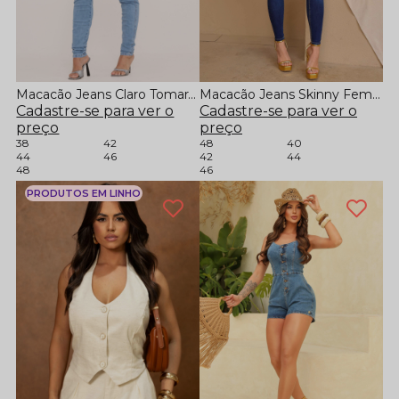
Macacão Jeans Claro Tomara que Caia com Modelagem Skinny
Macacão Jeans Skinny Feminino
Cadastre-se para ver o
Cadastre-se para ver o
preço
preço
38
42
48
40
44
46
42
44
48
46
PRODUTOS EM LINHO