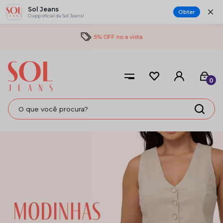
Sol Jeans
Obter
O app oficial da Sol Jeans!
5% OFF no a vista
0
MODINHAS