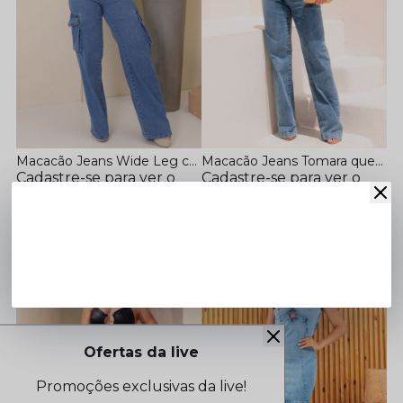
Macacão Jeans Wide Leg com Bolsos Cargo
Macacão Jeans Tomara que Caia com Bolsos Funcionais
Cadastre-se para ver o
Cadastre-se para ver o
preço
preço
46
48
36
38
38
40
42
44
42
44
Ofertas da live
Promoções exclusivas da live!