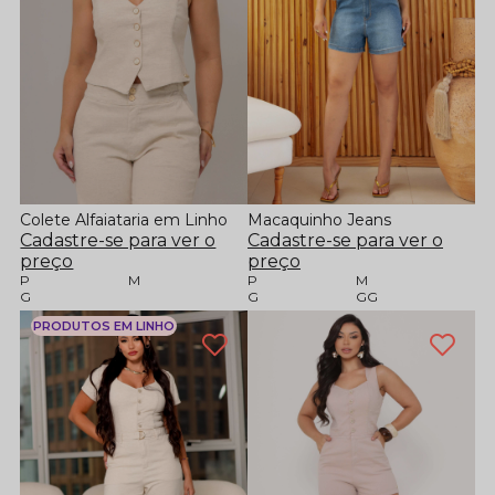
Colete Alfaiataria em Linho
Macaquinho Jeans
Cadastre-se para ver o
Cadastre-se para ver o
preço
preço
P
M
P
M
G
G
GG
PRODUTOS EM LINHO