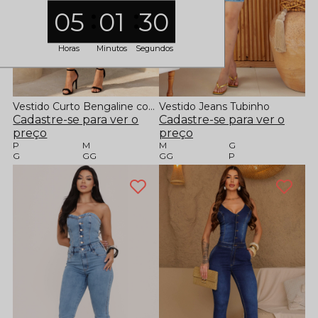
05
01
30
Horas
Minutos
Segundos
Vestido Curto Bengaline com Detalhe Dourado
Vestido Jeans Tubinho
Cadastre-se para ver o
Cadastre-se para ver o
preço
preço
P
M
M
G
G
GG
GG
P