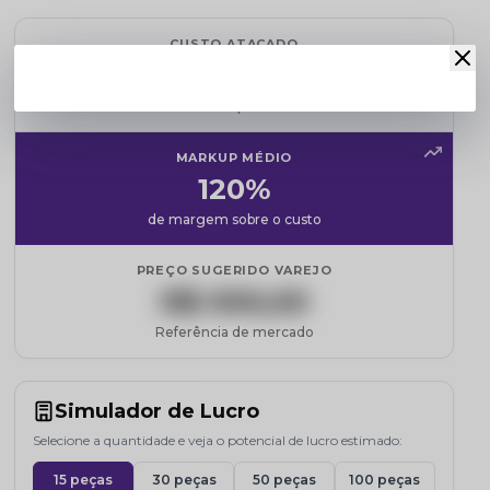
CUSTO ATACADO
R$ ???
Cadastre-se para revelar
MARKUP MÉDIO
120%
de margem sobre o custo
PREÇO SUGERIDO VAREJO
R$ 000,00
Referência de mercado
Simulador de Lucro
Selecione a quantidade e veja o potencial de lucro estimado:
15 peças
30 peças
50 peças
100 peças