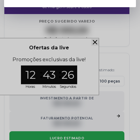
de margem sobre o custo
PREÇO SUGERIDO VAREJO
R$ 000,00
Referência de mercado
Ofertas da live
Promoções exclusivas da live!
Simulador de Lucro
Selecione a quantidade e veja o potencial de lucro estimado:
12
43
25
15 peças
30 peças
50 peças
100 peças
Horas
Minutos
Segundos
INVESTIMENTO A PARTIR DE
R$ 000,00
FATURAMENTO POTENCIAL
R$ 000,00
LUCRO ESTIMADO