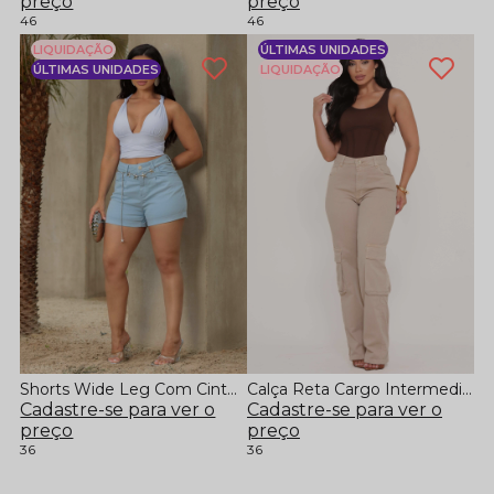
preço
preço
46
46
LIQUIDAÇÃO
ÚLTIMAS UNIDADES
ÚLTIMAS UNIDADES
LIQUIDAÇÃO
Shorts Wide Leg Com Cinto Em Corrente
Calça Reta Cargo Intermediária
Cadastre-se para ver o
Cadastre-se para ver o
preço
preço
36
36