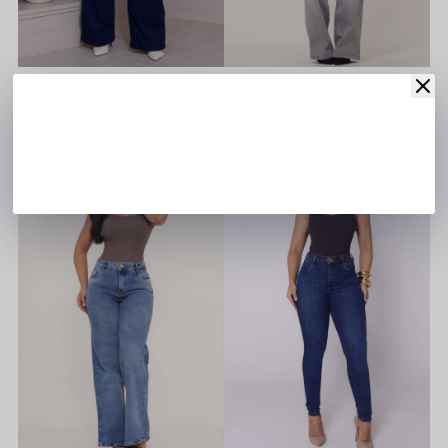
Calça Wide Leg Confort Plus Size
Calça Jeans Wide Leg Hot Pants Cinza
Cadastre-se para ver o
Cadastre-se para ver o
preço
preço
50
52
36
42
LIQUIDAÇÃO
LIQUIDAÇÃO
ÚLTIMAS UNIDADES
ÚLTIMAS UNIDADES