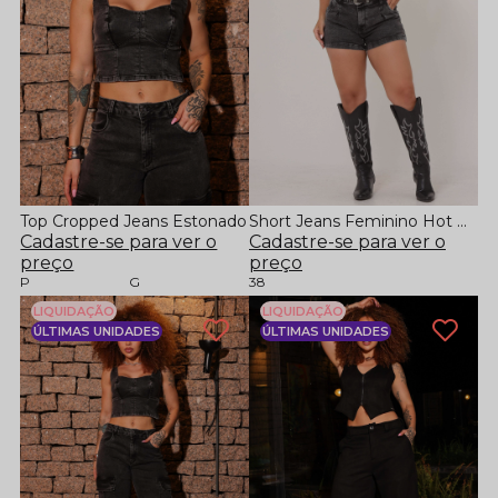
Top Cropped Jeans Estonado
Short Jeans Feminino Hot Pants Estonada
Cadastre-se para ver o
Cadastre-se para ver o
preço
preço
P
G
38
LIQUIDAÇÃO
LIQUIDAÇÃO
ÚLTIMAS UNIDADES
ÚLTIMAS UNIDADES