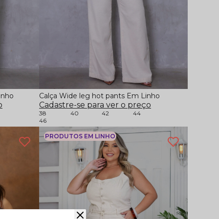
inho
Calça Wide leg hot pants Em Linho
o
Cadastre-se para ver o preço
38
40
42
44
46
PRODUTOS EM LINHO