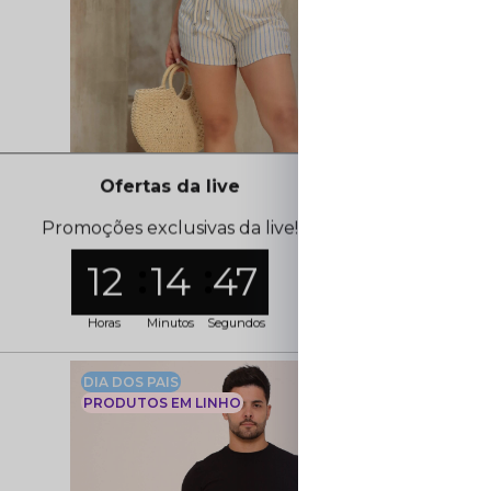
Ofertas da live
Promoções exclusivas da live!
12
14
46
Short Listrado em Linho Clochard
Calça Plus 
Horas
Minutos
Segundos
Cadastre-se para ver o preço
Cadastre-
36
48
50
DIA DOS PAIS
LIQUIDAÇ
PRODUTOS EM LINHO
PRODUTOS
ÚLTIMAS 