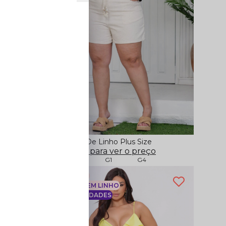
Macaquinho De Linho Plus Size
o
Cadastre-se para ver o preço
G3
G2
G1
G4
LIQUIDAÇÃO
PRODUTOS EM LINHO
ÚLTIMAS UNIDADES