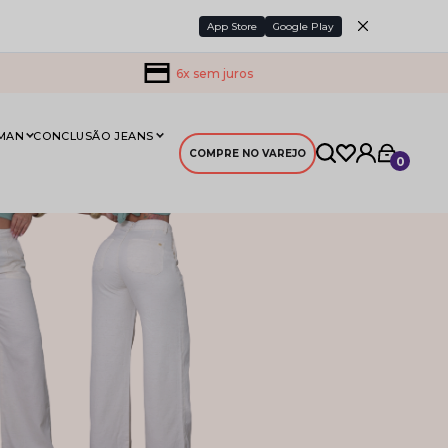
App Store
Google Play
6x sem juros
 MAN
CONCLUSÃO JEANS
COMPRE NO VAREJO
0