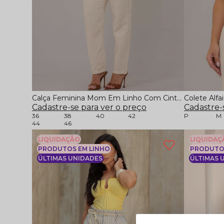
Calça Feminina Mom Em Linho Com Cinto Cordão
Colete Alfa
Cadastre-se para ver o preço
Cadastre-
36
38
40
42
P
M
44
46
LIQUIDAÇÃO
LIQUIDAÇ
PRODUTOS EM LINHO
PRODUTOS
ÚLTIMAS UNIDADES
ÚLTIMAS 