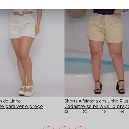
 de Linho
Shorts Alfaiataria em Linho Plus
se para ver o preço
Cadastre-se para ver o preç
52
50
48
46