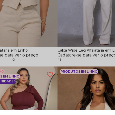
iataria em Linho
Calça Wide Leg Alfaiataria em L
se para ver o preço
Cadastre-se para ver o preç
G
46
ÃO
PRODUTOS EM LINHO
 EM LINHO
UNIDADES