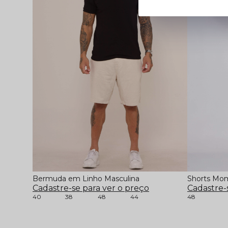
Bermuda em Linho Masculina
Shorts Mom
Cadastre-se para ver o preço
Cadastre-
40
38
48
44
48