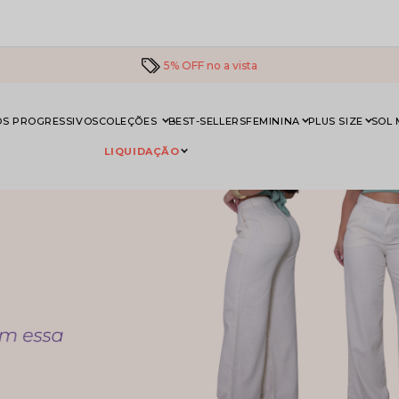
5% OFF no a vista
S PROGRESSIVOS
COLEÇÕES
BEST-SELLERS
FEMININA
PLUS SIZE
SOL
LIQUIDAÇÃO
PRODUTOS EM LINHO