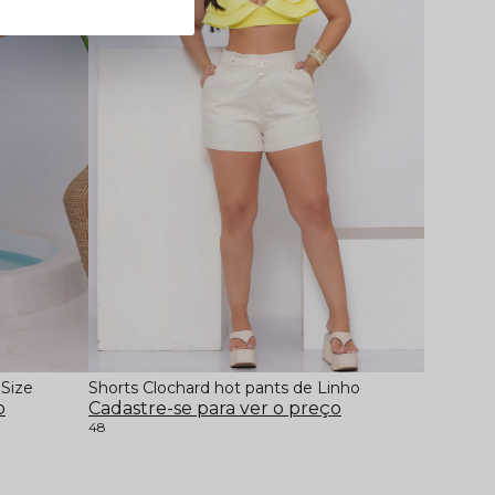
 Size
Shorts Clochard hot pants de Linho
o
Cadastre-se para ver o preço
48