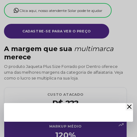
Clica aqui, nosso atendente Solar pode te ajudar
CADASTRE-SE PARA VER O PREÇO
A margem que sua
multimarca
merece
O produto Jaqueta Plus Size Forrado por Dentro oferece
uma das melhores margens da categoria de alfaiataria. Veja
como o lucro se multiplica na sua loja.
CUSTO ATACADO
R$ ???
Cadastre-se para revelar
MARKUP MÉDIO
120%