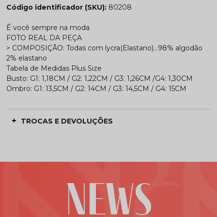
Código identificador (SKU):
80208
É você sempre na moda
FOTO REAL DA PEÇA
> COMPOSIÇÃO: Todas com lycra(Elastano)...98% algodão
2% elastano
Tabela de Medidas Plus Size
Busto: G1: 1,18CM / G2: 1,22CM / G3: 1,26CM /G4: 1,30CM
Ombro: G1: 13,5CM / G2: 14CM / G3: 14,5CM / G4: 15CM
TROCAS E DEVOLUÇÕES
NEWS