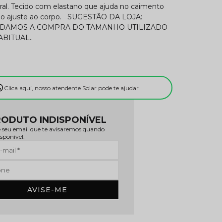
eral. Tecido com elastano que ajuda no caimento
no ajuste ao corpo. SUGESTÃO DA LOJA:
AMOS A COMPRA DO TAMANHO UTILIZADO
ABITUAL..
Clica aqui, nosso atendente Solar pode te ajudar
ODUTO INDISPONÍVEL
 seu email que te avisaremos quando
isponível:
AVISE-ME