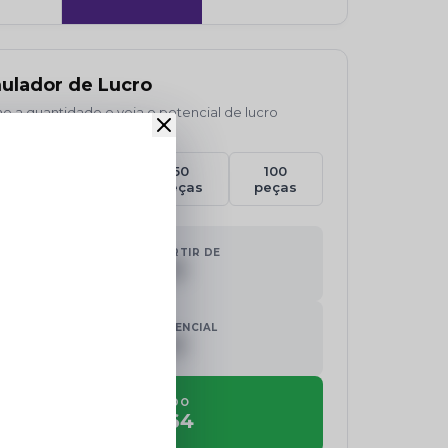
ulador de Lucro
e a quantidade e veja o potencial de lucro
o:
30
50
100
ças
peças
peças
peças
INVESTIMENTO A PARTIR DE
R$ 000,00
FATURAMENTO POTENCIAL
R$ 000,00
LUCRO ESTIMADO
R$ 1.144,64