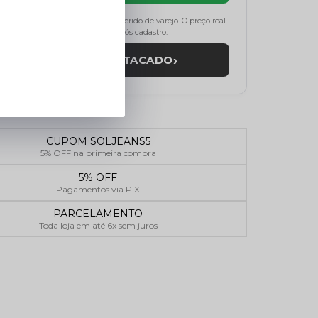
 estimados com base no preço sugerido de varejo. O preço real
de atacado será revelado após cadastro.
›
REVELAR PREÇO ATACADO
CUPOM SOLJEANS5
5% OFF na primeira compra
5% OFF
Pagamentos via PIX
PARCELAMENTO
Toda loja em até 6x sem juros