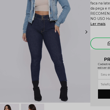
faca na lat
da peça e 
RECOMEND
NO USO H
Ler mais
PR
Cadastre
estiver d