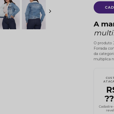
CAD
A ma
mult
O produto 
Forrada co
da categori
multiplica n
CUS
ATAC
R
??
Cadastre-
revel