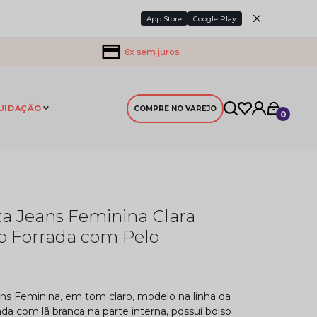
App Store
Google Play
6x sem juros
UIDAÇÃO
COMPRE NO VAREJO
0
a Jeans Feminina Clara
o Forrada com Pelo
ns Feminina, em tom claro, modelo na linha da
rada com lã branca na parte interna, possuí bolso