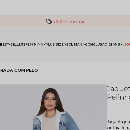
5% OFF no a vista
BEST-SELLERS
FEMININA
PLUS SIZE
SOL MAN
CONCLUSÃO JEANS
LIQ
ORRADA COM PELO
Jaquet
Pelinh
Jaqueta jea
cintura for