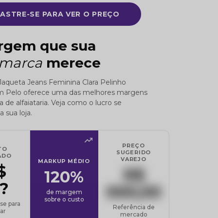
ASTRE-SE PARA VER O PREÇO
rgem que sua
imarca
merece
Jaqueta Jeans Feminina Clara Pelinho
m Pelo oferece uma das melhores margens
a de alfaiataria. Veja como o lucro se
a sua loja.
PREÇO
TO
SUGERIDO
ADO
VAREJO
MARKUP MÉDIO
$
R$
120%
?
000,00
de margem
sobre o custo
se para
Referência de
ar
mercado