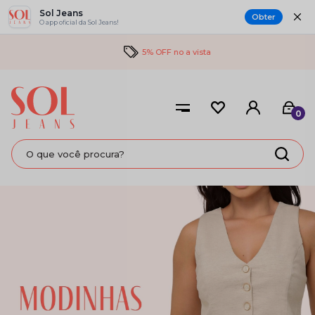
Sol Jeans
Obter
O app oficial da Sol Jeans!
5% OFF no a vista
0
SALOPETES