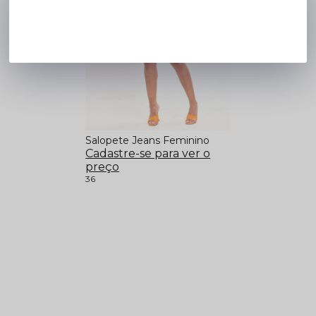
Salopete Jeans Feminino
Cadastre-se para ver o
preço
36