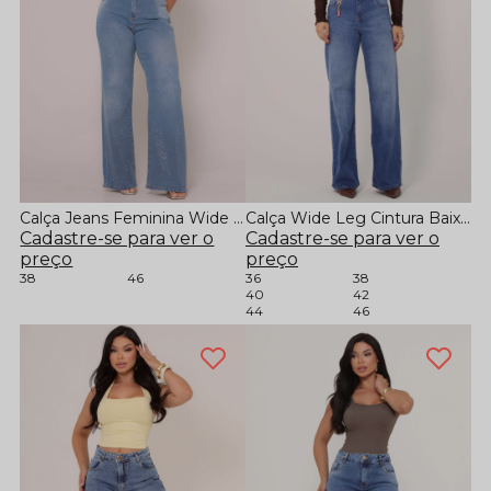
Calça Jeans Feminina Wide Leg Em Lavação Clara Com Aplicação
Calça Wide Leg Cintura Baixa Com Gloss - Brilha Baby
Cadastre-se para ver o
Cadastre-se para ver o
preço
preço
38
46
36
38
40
42
44
46