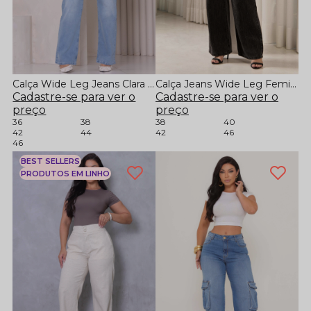
Calça Wide Leg Jeans Clara com Renda na Cintura
Calça Jeans Wide Leg Feminina Cintura Baixa com Aplicação em Brilho
Cadastre-se para ver o
Cadastre-se para ver o
preço
preço
36
38
38
40
42
44
42
46
46
BEST SELLERS
PRODUTOS EM LINHO