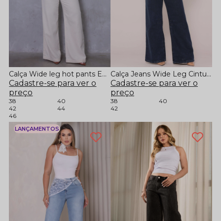
Calça Wide leg hot pants Em Linho
Calça Jeans Wide Leg Cintura Alta
Cadastre-se para ver o
Cadastre-se para ver o
preço
preço
38
40
38
40
42
44
42
46
LANÇAMENTOS