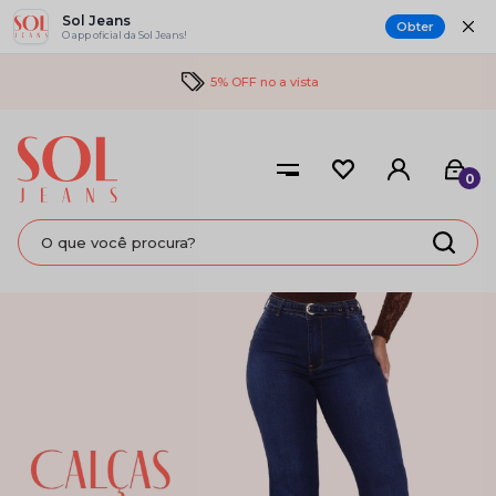
Sol Jeans
Obter
O app oficial da Sol Jeans!
5% OFF no a vista
0
WIDE LEG