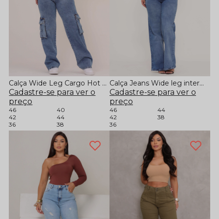
Calça Wide Leg Cargo Hot Pants
Calça Jeans Wide leg intermediária
Cadastre-se para ver o
Cadastre-se para ver o
preço
preço
46
40
46
44
42
44
42
38
36
38
36