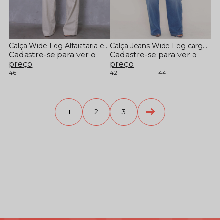
Calça Wide Leg Alfaiataria em Linho
Calça Jeans Wide Leg cargo Intermediária
Cadastre-se para ver o
Cadastre-se para ver o
preço
preço
46
42
44
1
2
3