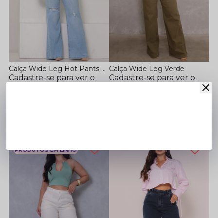
Calça Wide Leg Hot Pants Clara
Calça Wide Leg Verde
Cadastre-se para ver o
Cadastre-se para ver o
preço
preço
36
38
36
46
40
42
44
46
+
BEST SELLERS
PRODUTOS EM LINHO