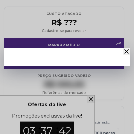
CUSTO ATACADO
R$ ???
Cadastre-se para revelar
MARKUP MÉDIO
120%
de margem sobre o custo
PREÇO SUGERIDO VAREJO
R$ 000,00
Referência de mercado
Ofertas da live
Simulador de Lucro
Promoções exclusivas da live!
Selecione a quantidade e veja o potencial de lucro estimado:
03
37
42
15 peças
30 peças
50 peças
100 peças