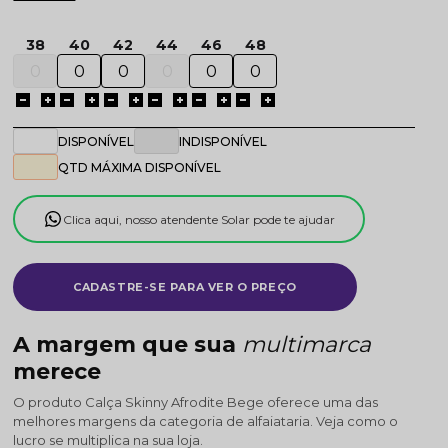
38
40
42
44
46
48
DISPONÍVEL
INDISPONÍVEL
QTD MÁXIMA DISPONÍVEL
Clica aqui, nosso atendente Solar pode te ajudar
CADASTRE-SE PARA VER O PREÇO
A margem que sua
multimarca
merece
O produto Calça Skinny Afrodite Bege oferece uma das
melhores margens da categoria de alfaiataria. Veja como o
lucro se multiplica na sua loja.