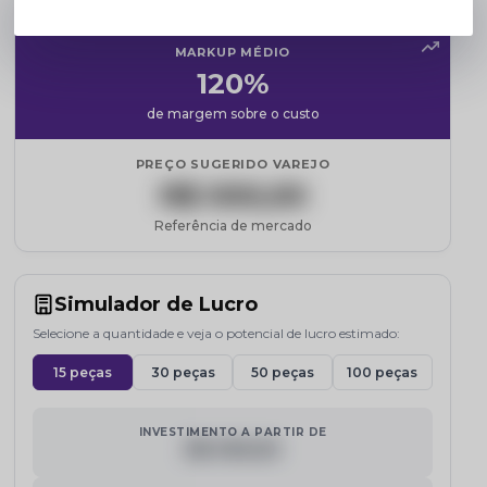
Cadastre-se para revelar
MARKUP MÉDIO
120%
de margem sobre o custo
PREÇO SUGERIDO VAREJO
R$ 000,00
Referência de mercado
Simulador de Lucro
Selecione a quantidade e veja o potencial de lucro estimado:
15 peças
30 peças
50 peças
100 peças
INVESTIMENTO A PARTIR DE
R$ 000,00