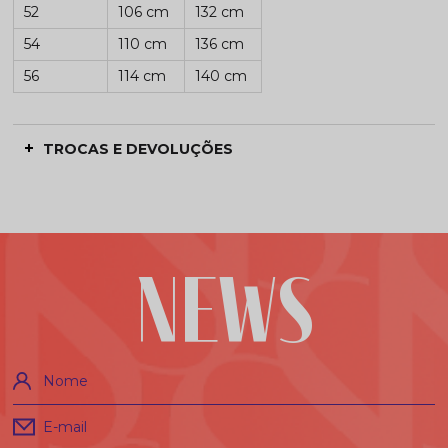
52
106 cm
132 cm
54
110 cm
136 cm
56
114 cm
140 cm
TROCAS E DEVOLUÇÕES
NEWS
Nome
E-mail