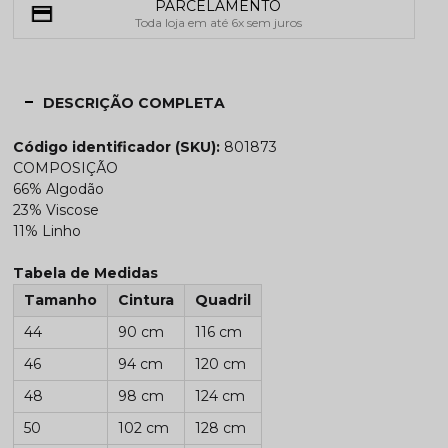
PARCELAMENTO
Toda loja em até 6x sem juros
DESCRIÇÃO COMPLETA
Código identificador (SKU):
801873
COMPOSIÇÃO
66% Algodão
23% Viscose
11% Linho
Tabela de Medidas
Tamanho
Cintura
Quadril
44
90 cm
116 cm
46
94 cm
120 cm
48
98 cm
124 cm
50
102 cm
128 cm