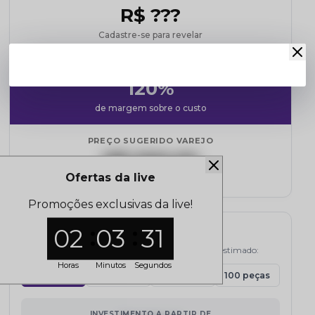
R$ ???
Cadastre-se para revelar
MARKUP MÉDIO
120%
de margem sobre o custo
PREÇO SUGERIDO VAREJO
R$ 000,00
Ofertas da live
Referência de mercado
Promoções exclusivas da live!
02
03
31
Simulador de Lucro
Selecione a quantidade e veja o potencial de lucro estimado:
Horas
Minutos
Segundos
15 peças
30 peças
50 peças
100 peças
INVESTIMENTO A PARTIR DE