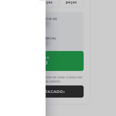
ças
peças
peças
peças
INVESTIMENTO A PARTIR DE
R$ 000,00
FATURAMENTO POTENCIAL
R$ 000,00
LUCRO ESTIMADO
R$ 711,00
 estimados com base no preço sugerido de varejo. O preço real
de atacado será revelado após cadastro.
›
REVELAR PREÇO ATACADO