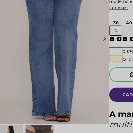
moderno e v
Ler mais
38
40
DISP
QTD 
CAD
A ma
mult