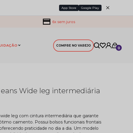
App Store
Google Play
6x sem juros
UIDAÇÃO
COMPRE NO VAREJO
0
Jeans Wide leg intermediária
 wide leg com cintura intermediária que garante
ótimo caimento. Possui bolsos funcionais frontais
, oferecendo praticidade no dia a dia. Um modelo