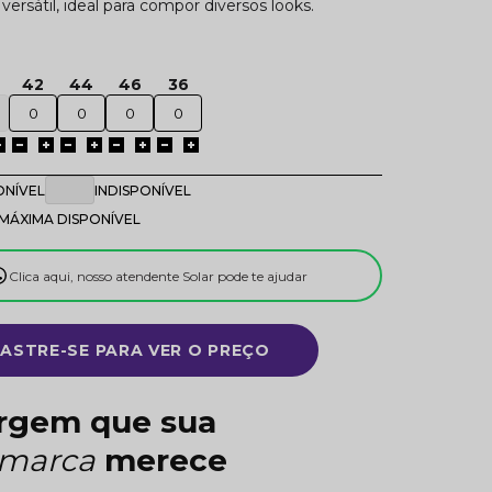
ersátil, ideal para compor diversos looks.
42
44
46
36
ONÍVEL
INDISPONÍVEL
MÁXIMA DISPONÍVEL
Clica aqui, nosso atendente Solar pode te ajudar
ASTRE-SE PARA VER O PREÇO
rgem que sua
imarca
merece