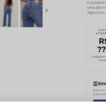
O produto C
uma das mel
Veja como o
CUS
ATAC
R
??
Cadastre-
revel
Sim
Selecion
estimad