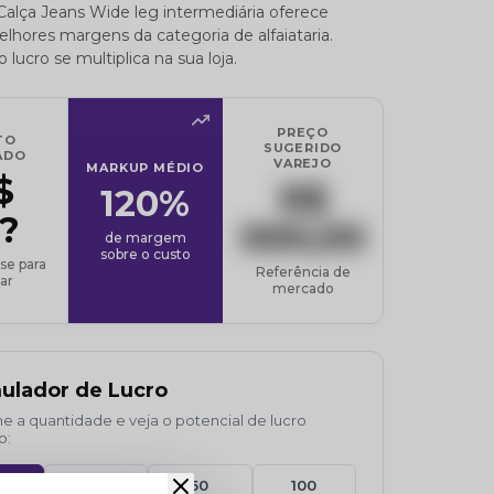
alça Jeans Wide leg intermediária oferece
hores margens da categoria de alfaiataria.
 lucro se multiplica na sua loja.
PREÇO
TO
SUGERIDO
ADO
VAREJO
MARKUP MÉDIO
$
R$
120%
?
000,00
de margem
sobre o custo
se para
Referência de
ar
mercado
ulador de Lucro
e a quantidade e veja o potencial de lucro
o:
30
50
100