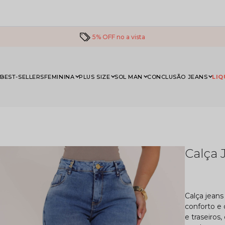
5% OFF no a vista
BEST-SELLERS
FEMININA
PLUS SIZE
SOL MAN
CONCLUSÃO JEANS
LIQ
Calça 
Calça jeans
conforto e 
e traseiros