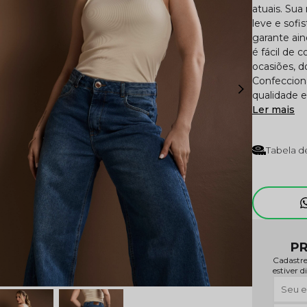
atuais. Su
leve e sofis
garante ai
é fácil de 
ocasiões, d
Confeccion
qualidade e
Ler mais
Tabela d
PR
Cadastre
estiver d