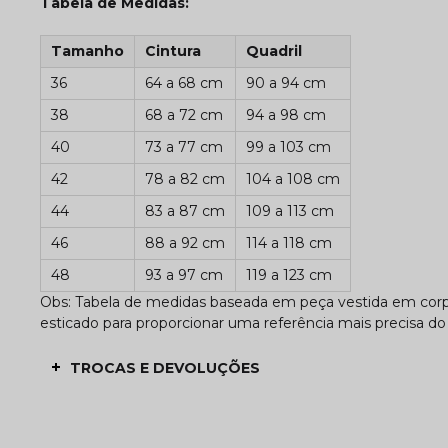
Tabela de Medidas:
Tamanho
Cintura
Quadril
36
64 a 68 cm
90 a 94 cm
38
68 a 72 cm
94 a 98 cm
40
73 a 77 cm
99 a 103 cm
42
78 a 82 cm
104 a 108 cm
44
83 a 87 cm
109 a 113 cm
46
88 a 92 cm
114 a 118 cm
48
93 a 97 cm
119 a 123 cm
Obs: Tabela de medidas baseada em peça vestida em corpo
esticado para proporcionar uma referência mais precisa do
TROCAS E DEVOLUÇÕES