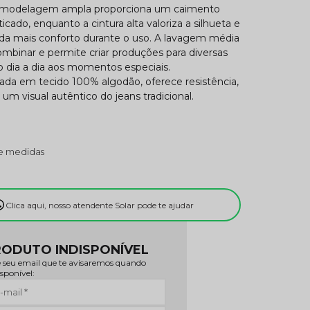
a modelagem ampla proporciona um caimento
ticado, enquanto a cintura alta valoriza a silhueta e
nda mais conforto durante o uso. A lavagem média
combinar e permite criar produções para diversas
o dia a dia aos momentos especiais.
ada em tecido 100% algodão, oferece resistência,
 um visual autêntico do jeans tradicional.
e medidas
Clica aqui, nosso atendente Solar pode te ajudar
ODUTO INDISPONÍVEL
 seu email que te avisaremos quando
isponível: