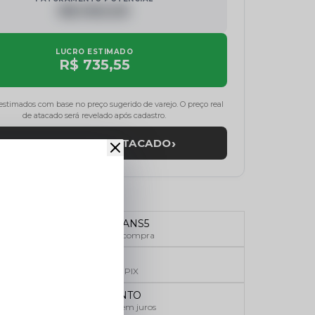
R$ 000,00
LUCRO ESTIMADO
R$ 735,55
 estimados com base no preço sugerido de varejo. O preço real
de atacado será revelado após cadastro.
›
REVELAR PREÇO ATACADO
CUPOM SOLJEANS5
5% OFF na primeira compra
5% OFF
Pagamentos via PIX
PARCELAMENTO
Toda loja em até 6x sem juros