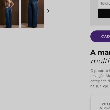
CAD
A ma
mult
O produto 
Lavação Mé
categoria de
na sua loja.
CUS
ATAC