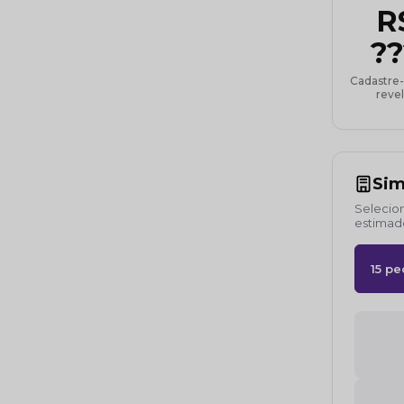
R
??
Cadastre-
revel
Sim
Selecion
estimad
15 pe