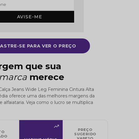
AVISE-ME
ASTRE-SE PARA VER O PREÇO
rgem que sua
imarca
merece
Calça Jeans Wide Leg Feminina Cintura Alta
dia oferece uma das melhores margens da
 alfaiataria. Veja como o lucro se multiplica
PREÇO
TO
SUGERIDO
ADO
VAREJO