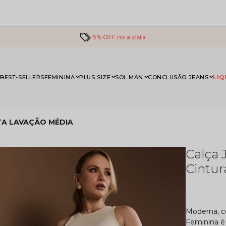
5% OFF no a vista
BEST-SELLERS
FEMININA
PLUS SIZE
SOL MAN
CONCLUSÃO JEANS
LIQ
TA LAVAÇÃO MÉDIA
Calça 
Cintur
Moderna, co
Feminina é 