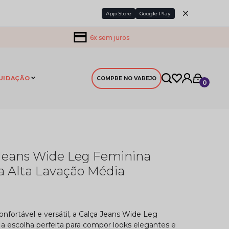
App Store
Google Play
6x sem juros
UIDAÇÃO
COMPRE NO VAREJO
0
Jeans Wide Leg Feminina
a Alta Lavação Média
nfortável e versátil, a Calça Jeans Wide Leg
a escolha perfeita para compor looks elegantes e