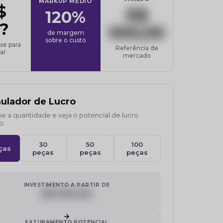
MARKUP MÉDIO
$
R$
120%
?
000,00
de margem
sobre o custo
se para
Referência de
ar
mercado
ulador de Lucro
e a quantidade e veja o potencial de lucro
o:
30
50
100
ças
peças
peças
peças
INVESTIMENTO A PARTIR DE
R$ 000,00
FATURAMENTO POTENCIAL