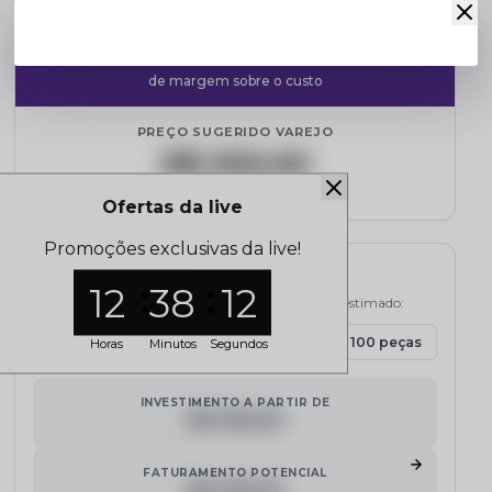
MARKUP MÉDIO
120%
de margem sobre o custo
PREÇO SUGERIDO VAREJO
R$ 000,00
Referência de mercado
Ofertas da live
Promoções exclusivas da live!
Simulador de Lucro
12
38
12
Selecione a quantidade e veja o potencial de lucro estimado:
15 peças
30 peças
50 peças
100 peças
Horas
Minutos
Segundos
INVESTIMENTO A PARTIR DE
R$ 000,00
FATURAMENTO POTENCIAL
R$ 000,00