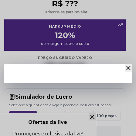
R$ ???
Cadastre-se para revelar
MARKUP MÉDIO
120%
de margem sobre o custo
PREÇO SUGERIDO VAREJO
R$ 000,00
Referência de mercado
Simulador de Lucro
Selecione a quantidade e veja o potencial de lucro estimado:
15 peças
30 peças
50 peças
100 peças
Ofertas da live
Promoções exclusivas da live!
INVESTIMENTO A PARTIR DE