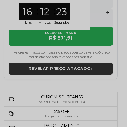
R$ 000,00
16
12
22
FATURAMENTO POTENCIAL
R$ 000,00
Horas
Minutos
Segundos
LUCRO ESTIMADO
R$ 571,91
* Valores estimados com base no preço sugerido de varejo. O preço
real de atacado será revelado após cadastro.
›
REVELAR PREÇO ATACADO
CUPOM SOLJEANS5
5% OFF na primeira compra
5% OFF
Pagamentos via PIX
PARCELAMENTO