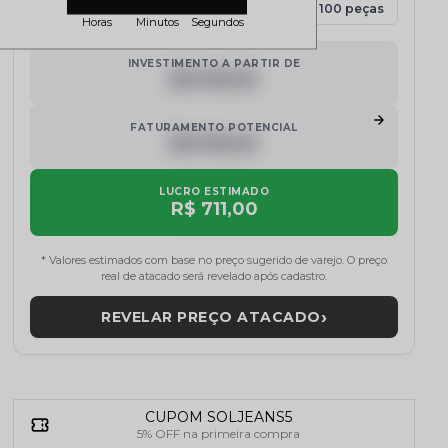
15 peças
30 peças
50 peças
100 peças
Horas
Minutos
Segundos
INVESTIMENTO A PARTIR DE
R$ 000,00
FATURAMENTO POTENCIAL
R$ 000,00
LUCRO ESTIMADO
R$ 711,00
* Valores estimados com base no preço sugerido de varejo. O preço
real de atacado será revelado após cadastro.
›
REVELAR PREÇO ATACADO
CUPOM SOLJEANS5
5% OFF na primeira compra