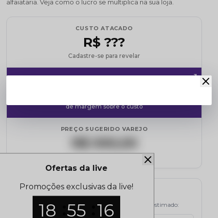
alfaiataria. Veja como o lucro se multiplica na sua loja.
CUSTO ATACADO
R$ ???
Cadastre-se para revelar
MARKUP MÉDIO
120%
de margem sobre o custo
PREÇO SUGERIDO VAREJO
R$ 000,00
Referência de mercado
Ofertas da live
Promoções exclusivas da live!
Simulador de Lucro
18
55
15
Selecione a quantidade e veja o potencial de lucro estimado: