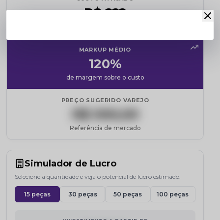
R$ ???
Cadastre-se para revelar
MARKUP MÉDIO
120%
de margem sobre o custo
PREÇO SUGERIDO VAREJO
R$ 000,00
Referência de mercado
Simulador de Lucro
Selecione a quantidade e veja o potencial de lucro estimado:
15 peças
30 peças
50 peças
100 peças